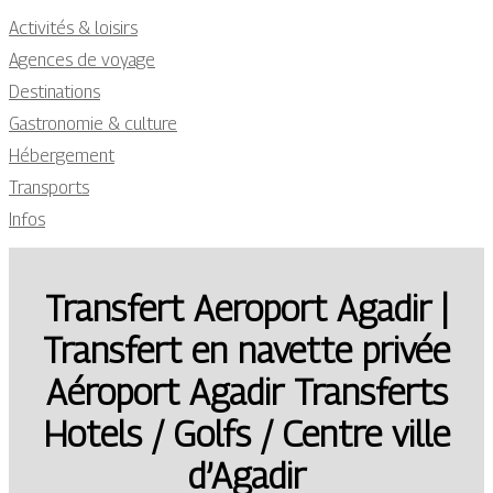
Activités & loisirs
Agences de voyage
Destinations
Gastronomie & culture
Hébergement
Transports
Infos
Transfert Aeroport Agadir |
Transfert en navette privée
Aéroport Agadir Transferts
Hotels / Golfs / Centre ville
d’Agadir