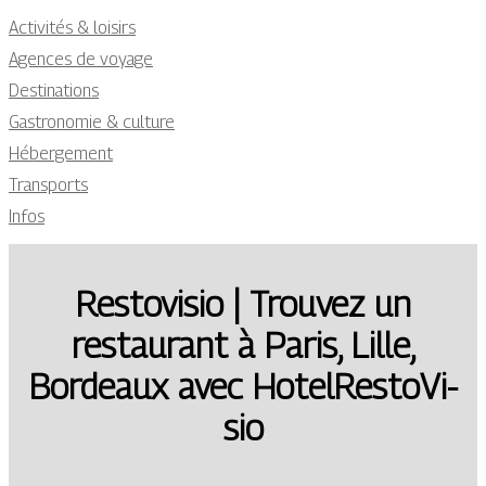
Activités & loisirs
Agences de voyage
Destinations
Gastronomie & culture
Hébergement
Transports
Infos
Restovisio | Trouvez un
restaurant à Paris, Lille,
Bordeaux avec Hotel­RestoVi­
sio