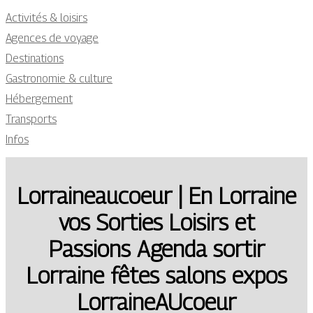
Activités & loisirs
Agences de voyage
Destinations
Gastronomie & culture
Hébergement
Transports
Infos
Lorraineaucoeur | En Lorraine
vos Sorties Loisirs et
Passions Agenda sortir
Lorraine fêtes salons expos
Lor­rai­neAUcoeur