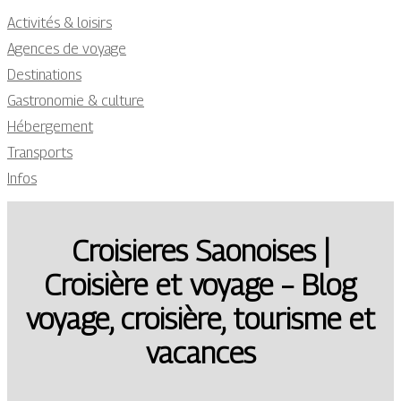
Activités & loisirs
Agences de voyage
Destinations
Gastronomie & culture
Hébergement
Transports
Infos
Croisieres Saonoises |
Croisière et voyage – Blog
voyage, croisière, tourisme et
vacances