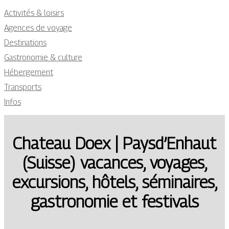
Activités & loisirs
Agences de voyage
Destinations
Gastronomie & culture
Hébergement
Transports
Infos
Chateau Doex | Paysd’Enhaut
(Suisse) vacances, voyages,
excursions, hôtels, séminaires,
gastronomie et festivals