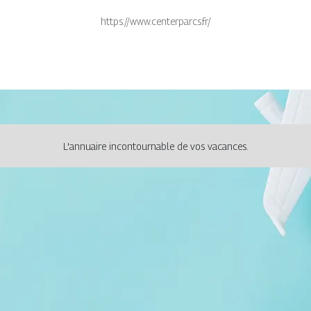
https://www.centerparcs.fr/
L'annuaire incontournable de vos vacances.