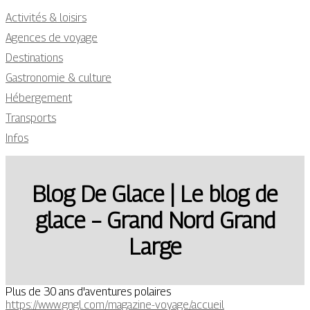
Activités & loisirs
Agences de voyage
Destinations
Gastronomie & culture
Hébergement
Transports
Infos
Blog De Glace | Le blog de
glace – Grand Nord Grand
Large
Plus de 30 ans d'aventures polaires
https://www.gngl.com/magazine-voyage/accueil