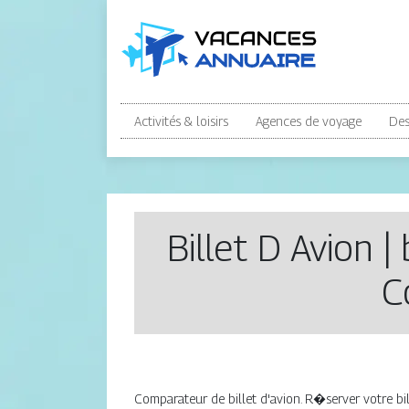
Activités & loisirs
Agences de voyage
Des
Billet D Avion |
C
Comparateur de billet d'avion. R�server votre bil