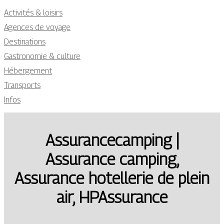
Activités & loisirs
Agences de voyage
Destinations
Gastronomie & culture
Hébergement
Transports
Infos
Assurancecamping |
Assurance camping,
Assurance hotellerie de plein
air, HPAssurance